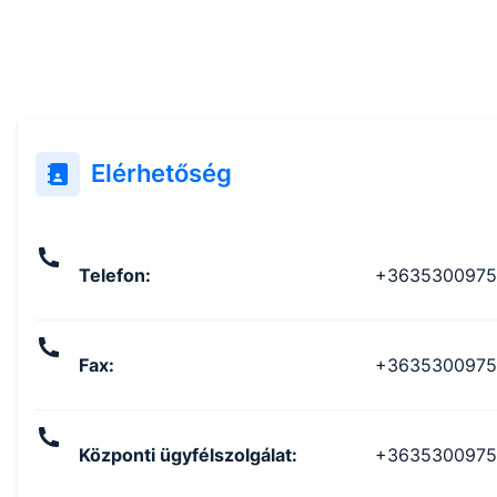
Elérhetőség
Telefon
:
+3635300975
Fax
:
+3635300975
Központi ügyfélszolgálat
:
+3635300975