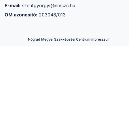
E-mail:
szentgyorgyi@nmszc.hu
OM azonosító:
203048/013
Nógrád Megyei Szakképzési Centrum
Impresszum