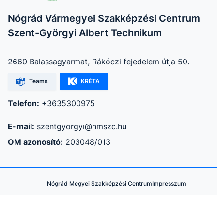
Nógrád Vármegyei Szakképzési Centrum
Szent-Györgyi Albert Technikum
2660 Balassagyarmat, Rákóczi fejedelem útja 50.
Teams
KRÉTA
Telefon:
+3635300975
E-mail:
szentgyorgyi@nmszc.hu
OM azonosító:
203048/013
Nógrád Megyei Szakképzési Centrum
Impresszum