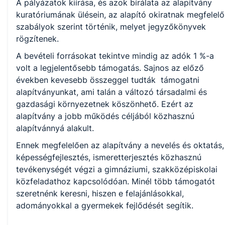
A pályázatok kiírása, és azok bírálata az alapítvány
kuratóriumának ülésein, az alapító okiratnak megfelelő
szabályok szerint történik, melyet jegyzőkönyvek
rögzítenek.
A bevételi forrásokat tekintve mindig az adók 1 %-a
volt a legjelentősebb támogatás. Sajnos az előző
években kevesebb összeggel tudták támogatni
alapítványunkat, ami talán a változó társadalmi és
gazdasági környezetnek köszönhető. Ezért az
alapítvány a jobb működés céljából közhasznú
alapítvánnyá alakult.
Ennek megfelelően az alapítvány a nevelés és oktatás,
képességfejlesztés, ismeretterjesztés közhasznú
tevékenységét végzi a gimnáziumi, szakközépiskolai
közfeladathoz kapcsolódóan. Minél több támogatót
szeretnénk keresni, hiszen e felajánlásokkal,
adományokkal a gyermekek fejlődését segítik.