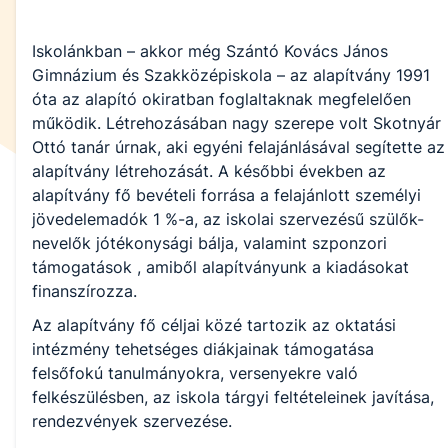
Iskolánkban – akkor még Szántó Kovács János
Gimnázium és Szakközépiskola – az alapítvány 1991
óta az alapító okiratban foglaltaknak megfelelően
működik. Létrehozásában nagy szerepe volt Skotnyár
Ottó tanár úrnak, aki egyéni felajánlásával segítette az
alapítvány létrehozását. A későbbi években az
alapítvány fő bevételi forrása a felajánlott személyi
jövedelemadók 1 %-a, az iskolai szervezésű szülők-
nevelők jótékonysági bálja, valamint szponzori
támogatások , amiből alapítványunk a kiadásokat
finanszírozza.
Az alapítvány fő céljai közé tartozik az oktatási
intézmény tehetséges diákjainak támogatása
felsőfokú tanulmányokra, versenyekre való
felkészülésben, az iskola tárgyi feltételeinek javítása,
rendezvények szervezése.