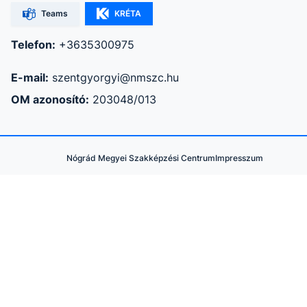
Teams
KRÉTA
Telefon:
+3635300975
E-mail:
szentgyorgyi@nmszc.hu
OM azonosító:
203048/013
Nógrád Megyei Szakképzési Centrum
Impresszum