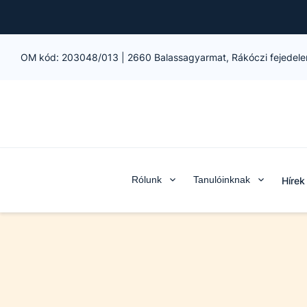
OM kód:
203048/013
|
2660 Balassagyarmat, Rákóczi fejedele
Rólunk
Tanulóinknak
Hírek