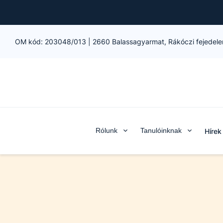
OM kód:
203048/013
|
2660 Balassagyarmat, Rákóczi fejedele
Rólunk
Tanulóinknak
Hírek