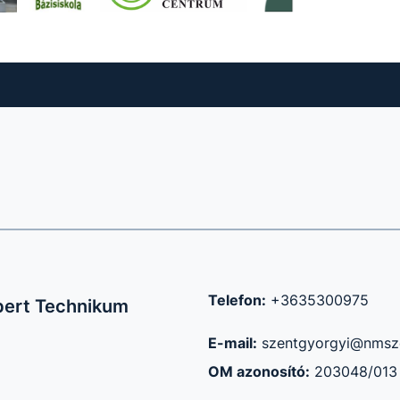
Telefon:
+3635300975
bert Technikum
E-mail:
szentgyorgyi@nmsz
OM azonosító:
203048/013