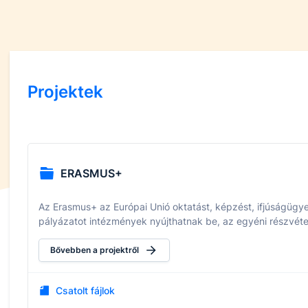
Projektek
ERASMUS+
Az Erasmus+ az Európai Unió oktatást, képzést, ifjúságügy
pályázatot intézmények nyújthatnak be, az egyéni részvéte
Bővebben a projektről
Csatolt fájlok