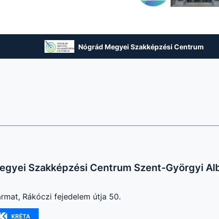
Nógrád Megyei Szakképzési Centrum
egyei Szakképzési Centrum Szent-Györgyi Al
mat, Rákóczi fejedelem útja 50.
KRÉTA