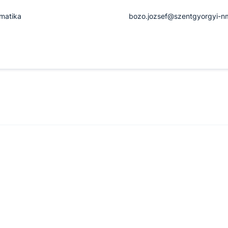
rmatika
bozo.jozsef@szentgyorgyi-n