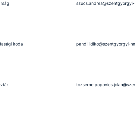
árság
szucs.andrea@szentgyorgyi
asági iroda
pandi.ildiko@szentgyorgyi-n
vtár
tozserne.popovics.jolan@sze