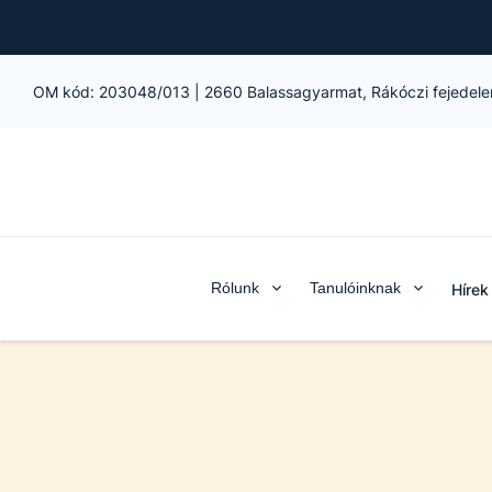
OM kód:
203048/013
|
2660 Balassagyarmat, Rákóczi fejedele
Rólunk
Tanulóinknak
Hírek