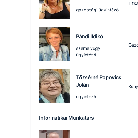
Titk
gazdasági ügyintéző
Pándi Ildikó
Gazd
személyügyi
ügyintéző
Tőzsérné Popovics
Jolán
Köny
ügyintéző
Informatikai Munkatárs