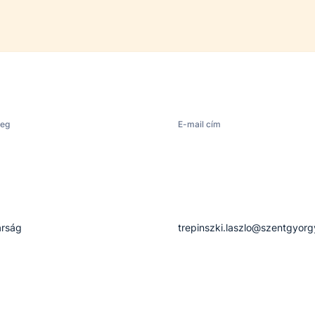
leg
E-mail cím
árság
trepinszki.laszlo@szentgyor