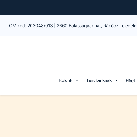
OM kód:
203048/013
|
2660 Balassagyarmat, Rákóczi fejedele
Rólunk
Tanulóinknak
Hírek