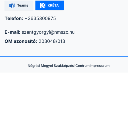
Teams
KRÉTA
Telefon:
+3635300975
E-mail:
szentgyorgyi@nmszc.hu
OM azonosító:
203048/013
Nógrád Megyei Szakképzési Centrum
Impresszum