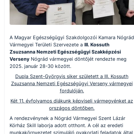
A Magyar Egészségügyi Szakdolgozói Kamara Nógrád
Vármegyei Területi Szervezete a
III. Kossuth
Zsuzsanna Nemzeti Egészségügyi Szakképzési
Verseny
Nógrád vármegyei döntőjét rendezte meg
2025. január 28-30 között.
Dupla Szent-Györgyis siker született a III. Kossuth
Zsuzsanna Nemzeti Egészségügyi Verseny vármegyei
fordulóján.
Két 11. évfolyamos diákunk képviseli vármegyénket az
országos döntőben.
A rendezvénynek a Nógrád Vármegyei Szent Lázár
Kórház Skill laborja adott otthont. A cél az eredeti
munkakörnyezetet szimuláló gyakorlati feladatok által