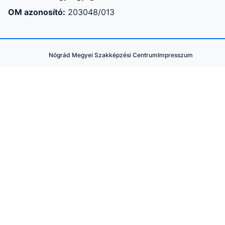
OM azonosító:
203048/013
Nógrád Megyei Szakképzési Centrum
Impresszum