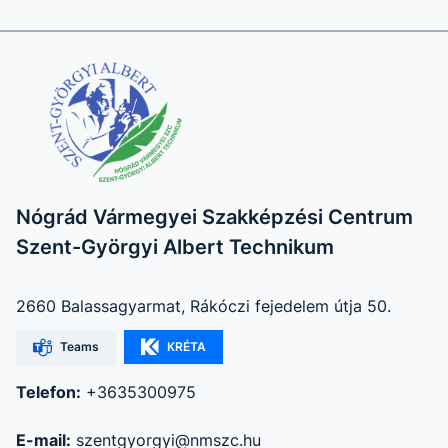
Nógrád Vármegyei Szakképzési Centrum
Szent-Györgyi Albert Technikum
2660 Balassagyarmat, Rákóczi fejedelem útja 50.
Teams
KRÉTA
Telefon:
+3635300975
E-mail:
szentgyorgyi@nmszc.hu