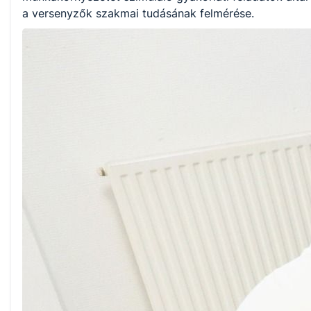
a versenyzők szakmai tudásának felmérése.