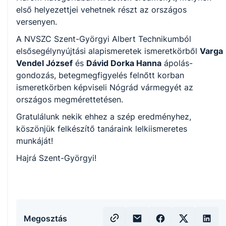
első helyezettjei vehetnek részt az országos
versenyen.
A NVSZC Szent-Györgyi Albert Technikumból
elsősegélynyújtási alapismeretek ismeretkörből
Varga
Vendel József
és
Dávid Dorka Hanna
ápolás-
gondozás, betegmegfigyelés felnőtt korban
ismeretkörben képviseli Nógrád vármegyét az
országos megmérettetésen.
Gratulálunk nekik ehhez a szép eredményhez,
köszönjük felkészítő tanáraink lelkiismeretes
munkáját!
Hajrá Szent-Györgyi!
Megosztás