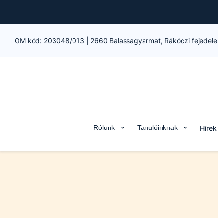
OM kód:
203048/013
|
2660 Balassagyarmat, Rákóczi fejedele
Rólunk
Tanulóinknak
Hírek