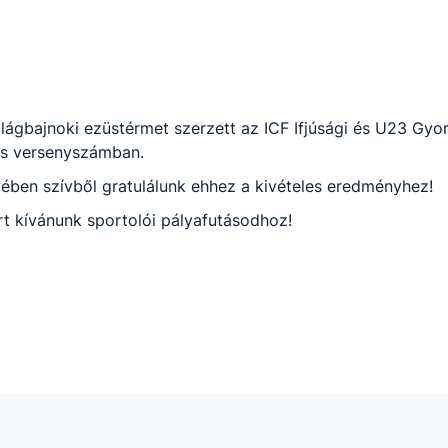
ilágbajnoki ezüstérmet szerzett az ICF Ifjúsági és U23 Gy
res versenyszámban.
vében szívből gratulálunk ehhez a kivételes eredményhez!
rt kívánunk sportolói pályafutásodhoz!