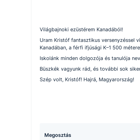
Világbajnoki ezüstérem Kanadából!
Uram Kristóf fantasztikus versenyzéssel v
Kanadában, a férfi ifjúsági K–1 500 méte
Iskolánk minden dolgozója és tanulója ne
Büszkék vagyunk rád, és további sok sike
Szép volt, Kristóf! Hajrá, Magyarország!
Megosztás