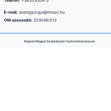
Telefon:
+3635300975
E-mail:
szentgyorgyi@nmszc.hu
OM azonosító:
203048/013
Nógrád Megyei Szakképzési Centrum
Impresszum