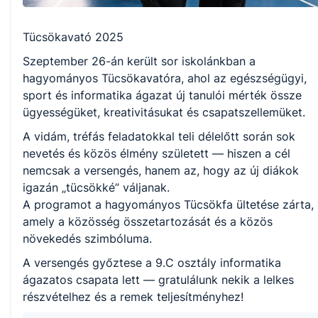
Tücsökavató 2025
Szeptember 26-án került sor iskolánkban a
hagyományos Tücsökavatóra, ahol az egészségügyi,
sport és informatika ágazat új tanulói mérték össze
ügyességüket, kreativitásukat és csapatszellemüket.
A vidám, tréfás feladatokkal teli délelőtt során sok
nevetés és közös élmény született — hiszen a cél
nemcsak a versengés, hanem az, hogy az új diákok
igazán „tücsökké” váljanak.
A programot a hagyományos Tücsökfa ültetése zárta,
amely a közösség összetartozását és a közös
növekedés szimbóluma.
A versengés győztese a 9.C osztály informatika
ágazatos csapata lett — gratulálunk nekik a lelkes
részvételhez és a remek teljesítményhez!