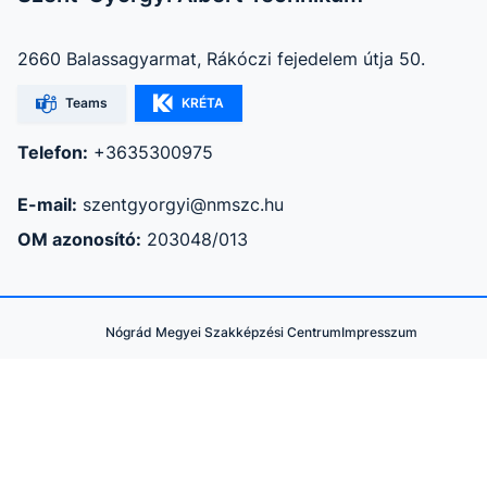
2660 Balassagyarmat, Rákóczi fejedelem útja 50.
Teams
KRÉTA
Telefon:
+3635300975
E-mail:
szentgyorgyi@nmszc.hu
OM azonosító:
203048/013
Nógrád Megyei Szakképzési Centrum
Impresszum