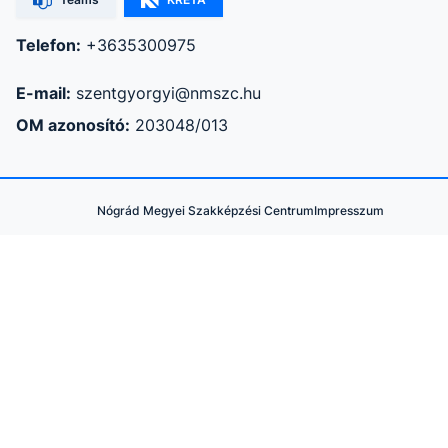
Telefon:
+3635300975
E-mail:
szentgyorgyi@nmszc.hu
OM azonosító:
203048/013
Nógrád Megyei Szakképzési Centrum
Impresszum