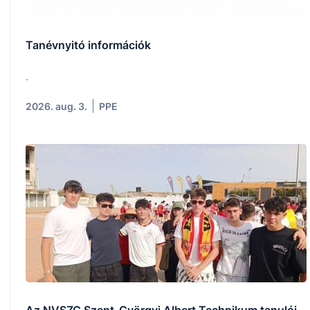
Tanévnyitó információk
.
2026. aug. 3.
PPE
Az NVSZC Szent-Györgyi Albert Technikum tanulói