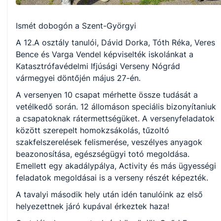
Ismét dobogón a Szent-Györgyi
A 12.A osztály tanulói, Dávid Dorka, Tóth Réka, Veres
Bence és Varga Vendel képviselték iskolánkat a
Katasztrófavédelmi Ifjúsági Verseny Nógrád
vármegyei döntőjén május 27-én.
A versenyen 10 csapat mérhette össze tudását a
vetélkedő során. 12 állomáson speciális bizonyítaniuk
a csapatoknak rátermettségüket. A versenyfeladatok
között szerepelt homokzsákolás, tűzoltó
szakfelszerelések felismerése, veszélyes anyagok
beazonosítása, egészségügyi totó megoldása.
Emellett egy akadálypálya, Activity és más ügyességi
feladatok megoldásai is a verseny részét képezték.
A tavalyi második hely után idén tanulóink az első
helyezettnek járó kupával érkeztek haza!