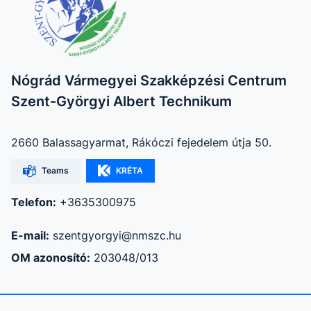
Nógrád Vármegyei Szakképzési Centrum
Szent-Györgyi Albert Technikum
2660 Balassagyarmat, Rákóczi fejedelem útja 50.
Teams
KRÉTA
Telefon:
+3635300975
E-mail:
szentgyorgyi@nmszc.hu
OM azonosító:
203048/013