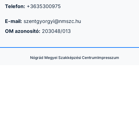
Telefon:
+3635300975
E-mail:
szentgyorgyi@nmszc.hu
OM azonosító:
203048/013
Nógrád Megyei Szakképzési Centrum
Impresszum