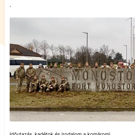
.
Időutazás, kadétok és irodalom a komáromi