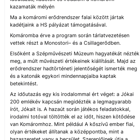
kazamaták mélyén
Ma a komáromi erődrendszer falai között jártak
kadétjaink a HS pályázat támogatásával.
Komáromba érve a program során tárlatvezetésen
vettek részt a Monostori– és a Csillagerődben.
Elsőként a Szépművészeti Múzeum hagyatékát nézték
meg, a múlt művészeti értékeinek kiállítását. Majd az
erődrendszer hadtörténeti jelentőségét ismerték meg
és a katonák egykori mindennapjaiba kaptak
betekintést.
Az időutazás egy kis irodalommal ért véget: a Jókai
200 emlékév kapcsán megidézték a legmagyarabb
írót, Jókait is. A hazaút során játékos feladatokkal,
irodalmi totóval töltötték el az időt, hiszen kötődése
van Komáromhoz. Mint például A kőszívű ember fiai,
olyan értékeket állítanak a középpontba, mint a
hazaszeretet vagy a becsület. Szereplőinek útja a