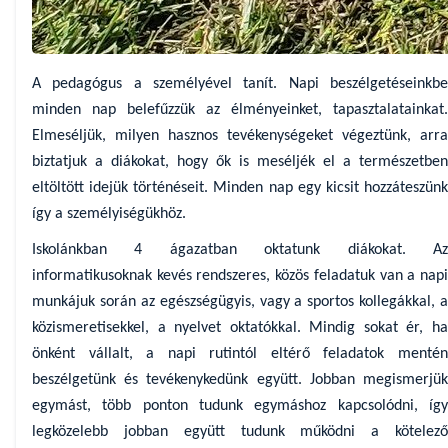
A pedagógus a személyével tanít. Napi beszélgetéseinkbe
minden nap belefűzzük az élményeinket, tapasztalatainkat.
Elmeséljük, milyen hasznos tevékenységeket végeztünk, arra
biztatjuk a diákokat, hogy ők is meséljék el a természetben
eltöltött idejük történéseit. Minden nap egy kicsit hozzáteszünk
így a személyiségükhöz.
Iskolánkban 4 ágazatban oktatunk diákokat. Az
informatikusoknak kevés rendszeres, közös feladatuk van a napi
munkájuk során az egészségügyis, vagy a sportos kollegákkal, a
közismeretisekkel, a nyelvet oktatókkal. Mindig sokat ér, ha
önként vállalt, a napi rutintól eltérő feladatok mentén
beszélgetünk és tevékenykedünk együtt. Jobban megismerjük
egymást, több ponton tudunk egymáshoz kapcsolódni, így
legközelebb jobban együtt tudunk működni a kötelező