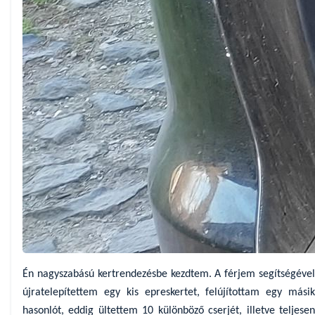
Én nagyszabású kertrendezésbe kezdtem. A férjem segítségével
újratelepítettem egy kis epreskertet, felújítottam egy másik
hasonlót, eddig ültettem 10 különböző cserjét, illetve teljesen