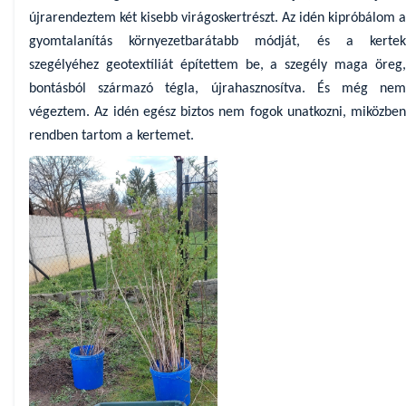
újrarendeztem két kisebb virágoskertrészt. Az idén kipróbálom a
gyomtalanítás környezetbarátabb módját, és a kertek
szegélyéhez geotextíliát építettem be, a szegély maga öreg,
bontásból származó tégla, újrahasznosítva. És még nem
végeztem. Az idén egész biztos nem fogok unatkozni, miközben
rendben tartom a kertemet.