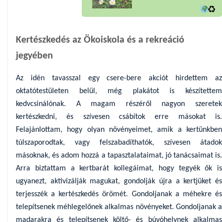
Kertészkedés az Ökoiskola és a rekreáció
jegyében
Az idén tavasszal egy csere-bere akciót hirdettem az
oktatótestületen belül, még plakátot is készítettem
kedvcsinálónak. A magam részéről nagyon szeretek
kertészkedni, és szívesen csábítok erre másokat is.
Felajánlottam, hogy olyan növényeimet, amik a kertünkben
túlszaporodtak, vagy felszabadíthatók, szívesen átadok
másoknak, és adom hozzá a tapasztalataimat, jó tanácsaimat is.
Arra biztattam a kertbarát kollegáimat, hogy tegyék ők is
ugyanezt, aktivizálják magukat, gondolják újra a kertjüket és
terjesszék a kertészkedés örömét. Gondoljanak a méhekre és
telepítsenek méhlegelőnek alkalmas növényeket. Gondoljanak a
madarakra és telepítsenek költő- és búvóhelynek alkalmas