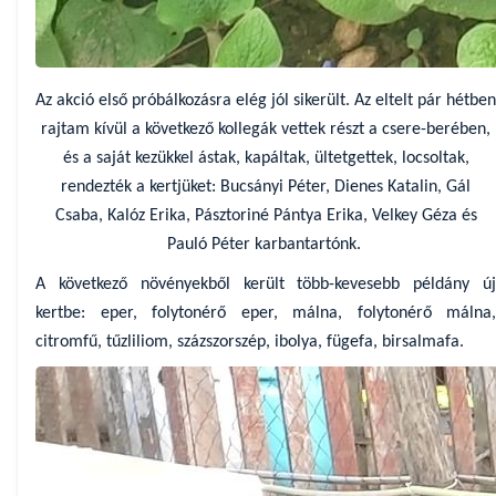
Az akció első próbálkozásra elég jól sikerült. Az eltelt pár hétben
rajtam kívül a következő kollegák vettek részt a csere-berében,
és a saját kezükkel ástak, kapáltak, ültetgettek, locsoltak,
rendezték a kertjüket: Bucsányi Péter, Dienes Katalin, Gál
Csaba, Kalóz Erika, Pásztoriné Pántya Erika, Velkey Géza és
Pauló Péter karbantartónk.
A következő növényekből került több-kevesebb példány új
kertbe: eper, folytonérő eper, málna, folytonérő málna,
citromfű, tűzliliom, százszorszép, ibolya, fügefa, birsalmafa.