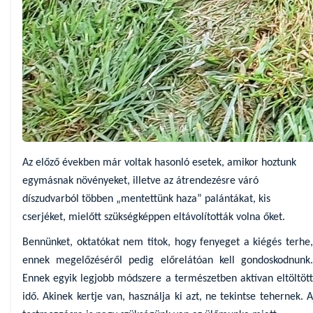
Az előző években már voltak hasonló esetek, amikor hoztunk
egymásnak növényeket, illetve az átrendezésre váró
díszudvarból többen „mentettünk haza” palántákat, kis
cserjéket, mielőtt szükségképpen eltávolították volna őket.
Bennünket, oktatókat nem titok, hogy fenyeget a kiégés terhe,
ennek megelőzéséről pedig előrelátóan kell gondoskodnunk.
Ennek egyik legjobb módszere a természetben aktívan eltöltött
idő. Akinek kertje van, használja ki azt, ne tekintse tehernek. A