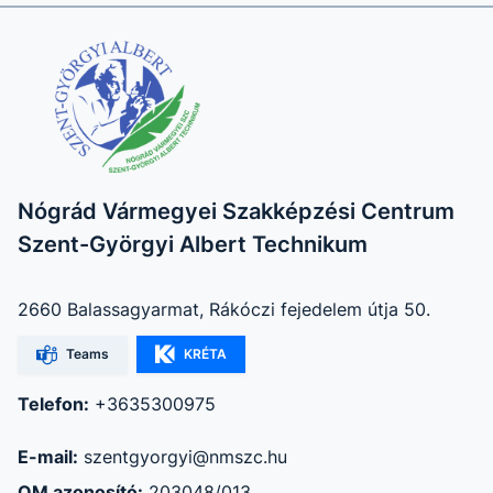
Nógrád Vármegyei Szakképzési Centrum
Szent-Györgyi Albert Technikum
2660 Balassagyarmat, Rákóczi fejedelem útja 50.
Teams
KRÉTA
Telefon:
+3635300975
E-mail:
szentgyorgyi@nmszc.hu
OM azonosító:
203048/013