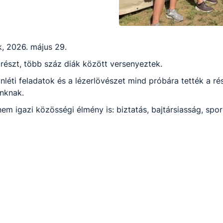
, 2026. május 29.
részt, több száz diák között versenyeztek.
léti feladatok és a lézerlövészet mind próbára tették a ré
nknak.
nem igazi közösségi élmény is: biztatás, bajtársiasság, sp