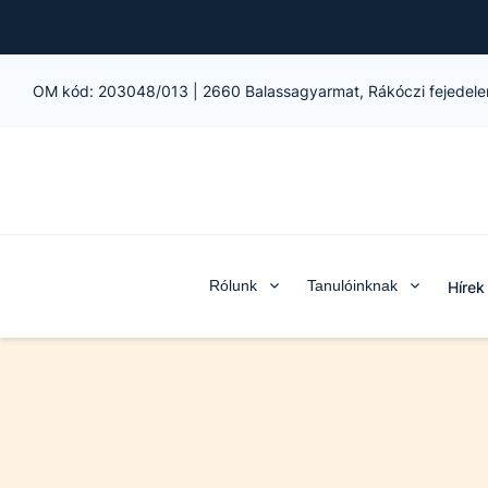
OM kód:
203048/013
|
2660 Balassagyarmat, Rákóczi fejedele
Rólunk
Tanulóinknak
Hírek