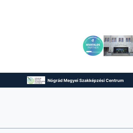
Nógrád Megyei Szakképzési Centrum