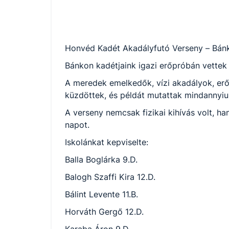
Honvéd Kadét Akadályfutó Verseny – Bánk
Bánkon kadétjaink igazi erőpróbán vettek 
A meredek emelkedők, vízi akadályok, erőn
küzdöttek, és példát mutattak mindannyiu
A verseny nemcsak fizikai kihívás volt, ha
napot.
Iskolánkat kepviselte:
Balla Boglárka 9.D.
Balogh Szaffi Kira 12.D.
Bálint Levente 11.B.
Horváth Gergő 12.D.