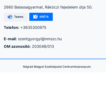
2660 Balassagyarmat, Rákóczi fejedelem útja 50.
Teams
KRÉTA
Telefon:
+3635300975
E-mail:
szentgyorgyi@nmszc.hu
OM azonosító:
203048/013
Nógrád Megyei Szakképzési Centrum
Impresszum