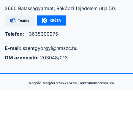
2660 Balassagyarmat, Rákóczi fejedelem útja 50.
Teams
KRÉTA
Telefon:
+3635300975
E-mail:
szentgyorgyi@nmszc.hu
OM azonosító:
203048/013
Nógrád Megyei Szakképzési Centrum
Impresszum