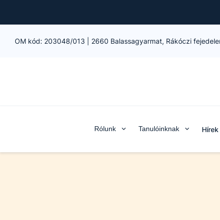
OM kód:
203048/013
|
2660 Balassagyarmat, Rákóczi fejedele
Rólunk
Tanulóinknak
Hírek