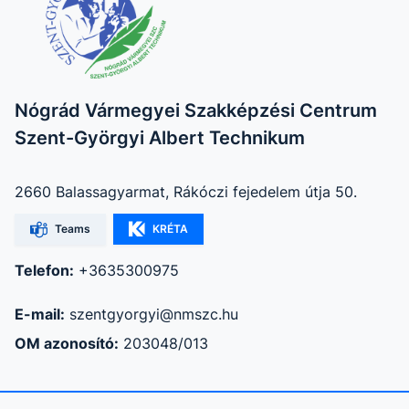
Nógrád Vármegyei Szakképzési Centrum
Szent-Györgyi Albert Technikum
2660 Balassagyarmat, Rákóczi fejedelem útja 50.
Teams
KRÉTA
Telefon:
+3635300975
E-mail:
szentgyorgyi@nmszc.hu
OM azonosító:
203048/013