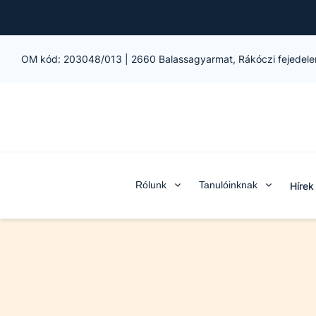
OM kód:
203048/013
|
2660 Balassagyarmat, Rákóczi fejedele
Rólunk
Tanulóinknak
Hírek