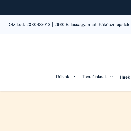
OM kód:
203048/013
|
2660 Balassagyarmat, Rákóczi fejedele
Rólunk
Tanulóinknak
Hírek