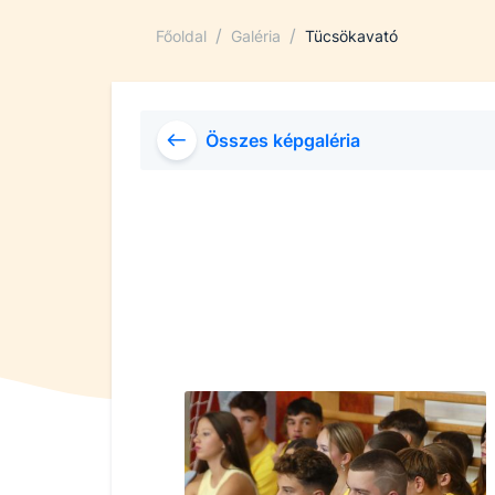
/
/
Főoldal
Galéria
Tücsökavató
Összes képgaléria