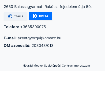
2660 Balassagyarmat, Rákóczi fejedelem útja 50.
Teams
KRÉTA
Telefon:
+3635300975
E-mail:
szentgyorgyi@nmszc.hu
OM azonosító:
203048/013
Nógrád Megyei Szakképzési Centrum
Impresszum