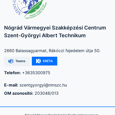
Nógrád Vármegyei Szakképzési Centrum
Szent-Györgyi Albert Technikum
2660 Balassagyarmat, Rákóczi fejedelem útja 50.
Teams
KRÉTA
Telefon:
+3635300975
E-mail:
szentgyorgyi@nmszc.hu
OM azonosító:
203048/013