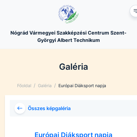
Nógrád Vármegyei Szakképzési Centrum Szent-
Györgyi Albert Technikum
Galéria
/
/
Főoldal
Galéria
Európai Diáksport napja
Összes képgaléria
Európai Diáksport napja