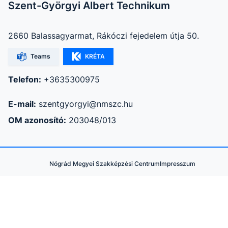
Szent-Györgyi Albert Technikum
2660 Balassagyarmat, Rákóczi fejedelem útja 50.
Teams
KRÉTA
Telefon:
+3635300975
E-mail:
szentgyorgyi@nmszc.hu
OM azonosító:
203048/013
Nógrád Megyei Szakképzési Centrum
Impresszum