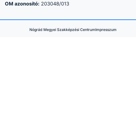
OM azonosító:
203048/013
Nógrád Megyei Szakképzési Centrum
Impresszum