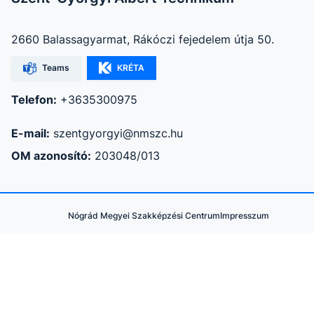
2660 Balassagyarmat, Rákóczi fejedelem útja 50.
Teams
KRÉTA
Telefon:
+3635300975
E-mail:
szentgyorgyi@nmszc.hu
OM azonosító:
203048/013
Nógrád Megyei Szakképzési Centrum
Impresszum