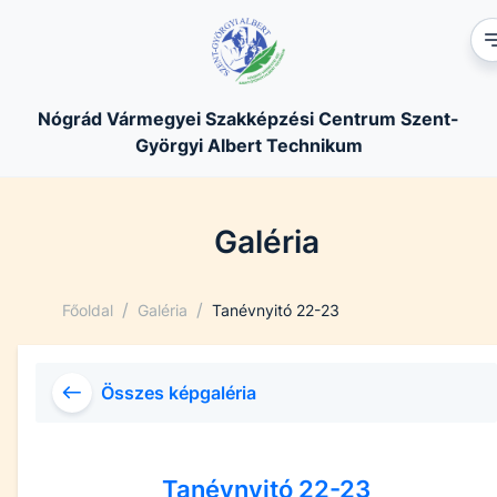
Nógrád Vármegyei Szakképzési Centrum Szent-
Györgyi Albert Technikum
Galéria
/
/
Főoldal
Galéria
Tanévnyitó 22-23
Összes képgaléria
Tanévnyitó 22-23