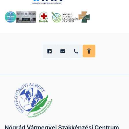
Nógrád Vármegyei Szakképzési Centrum