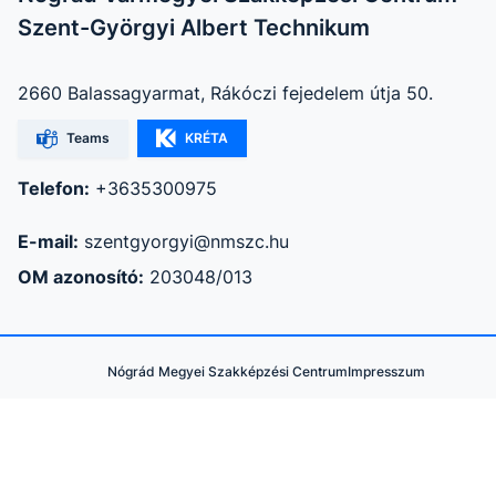
Szent-Györgyi Albert Technikum
2660 Balassagyarmat, Rákóczi fejedelem útja 50.
Teams
KRÉTA
Telefon:
+3635300975
E-mail:
szentgyorgyi@nmszc.hu
OM azonosító:
203048/013
Nógrád Megyei Szakképzési Centrum
Impresszum