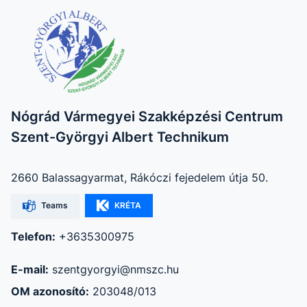
Nógrád Vármegyei Szakképzési Centrum
Szent-Györgyi Albert Technikum
2660 Balassagyarmat, Rákóczi fejedelem útja 50.
Teams
KRÉTA
Telefon:
+3635300975
E-mail:
szentgyorgyi@nmszc.hu
OM azonosító:
203048/013