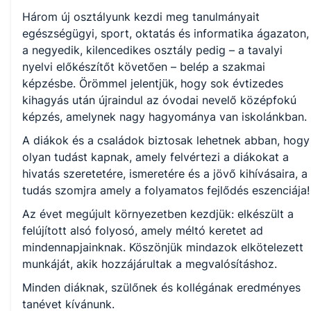
Három új osztályunk kezdi meg tanulmányait
egészségügyi, sport, oktatás és informatika ágazaton,
a negyedik, kilencedikes osztály pedig – a tavalyi
nyelvi előkészítőt követően – belép a szakmai
képzésbe. Örömmel jelentjük, hogy sok évtizedes
kihagyás után újraindul az óvodai nevelő középfokú
képzés, amelynek nagy hagyománya van iskolánkban.
A diákok és a családok biztosak lehetnek abban, hogy
olyan tudást kapnak, amely felvértezi a diákokat a
hivatás szeretetére, ismeretére és a jövő kihívásaira, a
tudás szomjra amely a folyamatos fejlődés eszenciája!
Az évet megújult környezetben kezdjük: elkészült a
felújított alsó folyosó, amely méltó keretet ad
mindennapjainknak. Köszönjük mindazok elkötelezett
munkáját, akik hozzájárultak a megvalósításhoz.
Minden diáknak, szülőnek és kollégának eredményes
tanévet kívánunk.