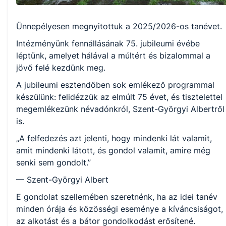
Ünnepélyesen megnyitottuk a 2025/2026-os tanévet.
Intézményünk fennállásának 75. jubileumi évébe
léptünk, amelyet hálával a múltért és bizalommal a
jövő felé kezdünk meg.
A jubileumi esztendőben sok emlékező programmal
készülünk: felidézzük az elmúlt 75 évet, és tisztelettel
megemlékezünk névadónkról, Szent-Györgyi Albertről
is.
„A felfedezés azt jelenti, hogy mindenki lát valamit,
amit mindenki látott, és gondol valamit, amire még
senki sem gondolt.”
— Szent-Györgyi Albert
E gondolat szellemében szeretnénk, ha az idei tanév
minden órája és közösségi eseménye a kíváncsiságot,
az alkotást és a bátor gondolkodást erősítené.